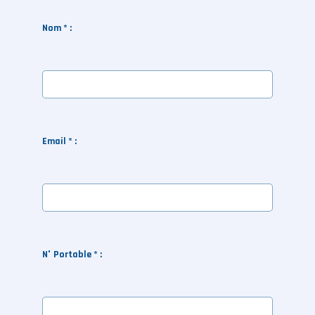
Nom * :
Email * :
N° Portable * :